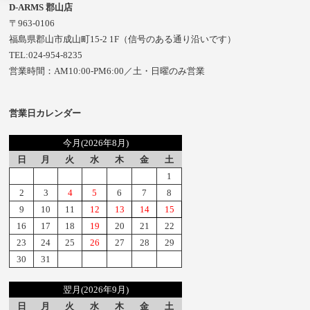
D-ARMS 郡山店
〒963-0106
福島県郡山市成山町15-2 1F（信号のある通り沿いです）
TEL:024-954-8235
営業時間：AM10:00-PM6:00／土・日曜のみ営業
営業日カレンダー
今月(2026年8月)
日
月
火
水
木
金
土
1
2
3
4
5
6
7
8
9
10
11
12
13
14
15
16
17
18
19
20
21
22
23
24
25
26
27
28
29
30
31
翌月(2026年9月)
日
月
火
水
木
金
土