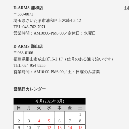
D-ARMS 浦和店
お
〒330-0071
埼玉県さいたま市浦和区上木崎4-3-12
TEL:048-762-7071
営業時間：AM10:00-PM6:00／定休日：水曜日
D-ARMS 郡山店
〒963-0106
福島県郡山市成山町15-2 1F（信号のある通り沿いです）
TEL:024-954-8235
営業時間：AM10:00-PM6:00／土・日曜のみ営業
営業日カレンダー
今月(2026年8月)
日
月
火
水
木
金
土
1
2
3
4
5
6
7
8
9
10
11
12
13
14
15