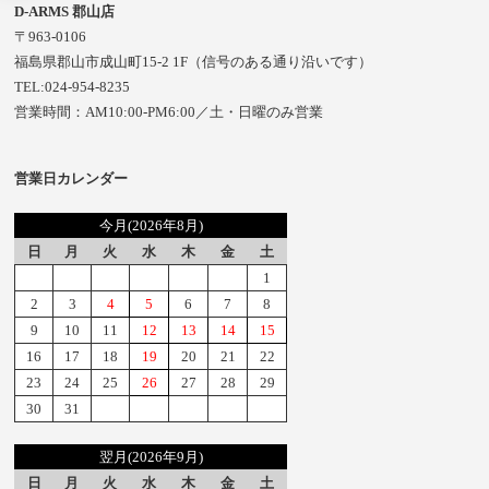
D-ARMS 郡山店
〒963-0106
福島県郡山市成山町15-2 1F（信号のある通り沿いです）
TEL:024-954-8235
営業時間：AM10:00-PM6:00／土・日曜のみ営業
営業日カレンダー
今月(2026年8月)
日
月
火
水
木
金
土
1
2
3
4
5
6
7
8
9
10
11
12
13
14
15
16
17
18
19
20
21
22
23
24
25
26
27
28
29
30
31
翌月(2026年9月)
日
月
火
水
木
金
土