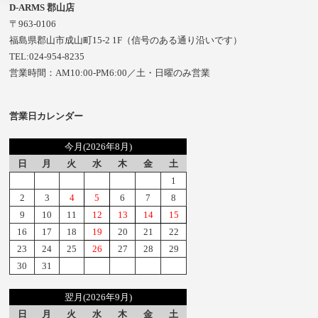
D-ARMS 郡山店
〒963-0106
福島県郡山市成山町15-2 1F（信号のある通り沿いです）
TEL:024-954-8235
営業時間：AM10:00-PM6:00／土・日曜のみ営業
営業日カレンダー
今月(2026年8月)
日
月
火
水
木
金
土
1
2
3
4
5
6
7
8
9
10
11
12
13
14
15
16
17
18
19
20
21
22
23
24
25
26
27
28
29
30
31
翌月(2026年9月)
日
月
火
水
木
金
土