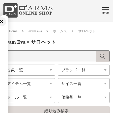
MENU
×
Home
>
evam eva
>
ボトムス
>
サロペット
Evam Eva × サロペット