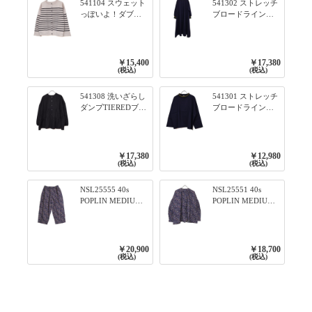
541104 スウェット
541302 ストレッチ
っぽいよ！ダブル
ブロードライン入
フェイス柄シリー
りリブシリーズ ふ
ズ BORDER 裏の配
んわりスリーブ袖
色が決めて 2WAY
口ライン入りリブ
プルオーバー 101オ
ワンピース 79ネイ
￥15,400
￥17,380
フベージュ×ネイビ
ビー
(税込)
(税込)
ー／レッド
541308 洗いざらし
541301 ストレッチ
ダンプTIEREDブシ
ブロードライン入
リーズ ふんわりテ
りリブシリーズ ロ
ィアード2WAYブラ
ンTのように着れる
ウス 99ブラック/ク
ネックライン入り
ロ
リブプルオーバー
￥17,380
￥12,980
79ネイビー
(税込)
(税込)
NSL25555 40s
NSL25551 40s
POPLIN MEDIUM
POPLIN MEDIUM
FLOWER PRINT
FLOWER PRINT
TAPERED EASY
BANDED COLLAR
PANTS 3800NAVY
SHIRT WITE
BASE
GATHER
￥20,900
￥18,700
3800NAVY BASE
(税込)
(税込)