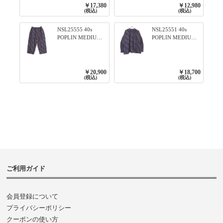
ロ
リブプルオーバー
￥17,380
￥12,980
79ネイビー
(税込)
(税込)
NSL25555 40s
NSL25551 40s
POPLIN MEDIUM
POPLIN MEDIUM
FLOWER PRINT
FLOWER PRINT
TAPERED EASY
BANDED COLLAR
PANTS 3800NAVY
SHIRT WITE
BASE
GATHER
￥20,900
￥18,700
3800NAVY BASE
(税込)
(税込)
ご利用ガイド
会員登録について
プライバシーポリシー
クーポンの使い方