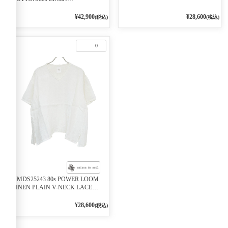
S/SL PULLOVER 9900ブラック
PATCHWORK OVERDYE V-
NECK S/SLEEVE SHIRT WITH
¥42,900
¥28,600
(税込)
(税込)
MINI PINTUCK
0
NMDS25243 80s POWER LOOM
LINEN PLAIN V-NECK LACE
S/SL PULLOVER 9000オフホワイ
ト
¥28,600
(税込)