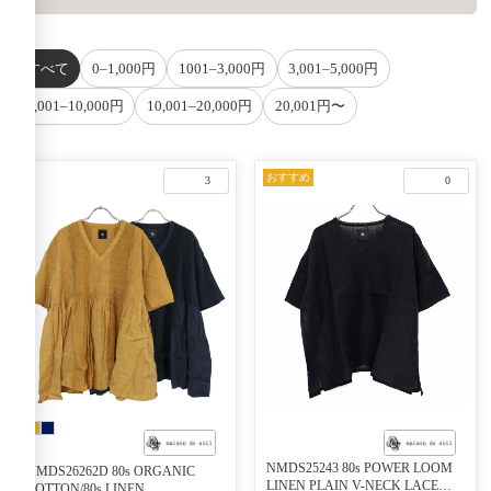
すべて
0–1,000円
1001–3,000円
3,001–5,000円
5,001–10,000円
10,001–20,000円
20,001円〜
おすすめ
3
0
NMDS25243 80s POWER LOOM
NMDS26262D 80s ORGANIC
LINEN PLAIN V-NECK LACE
COTTON/80s LINEN