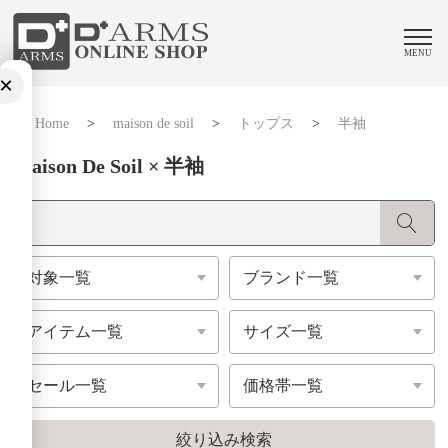
MENU
×
Home
>
maison de soil
>
トップス
>
半袖
Maison De Soil × 半袖