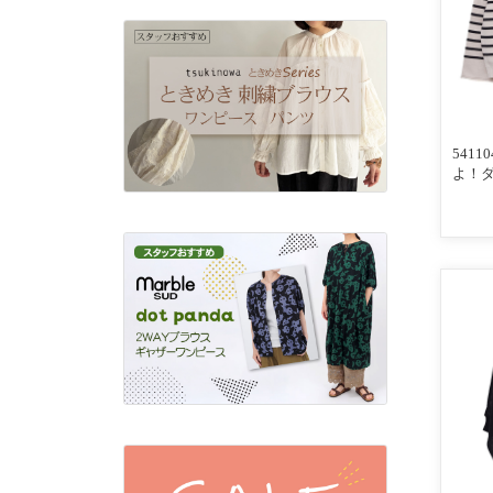
541
よ！
ーズ 
めて 
101
／レ