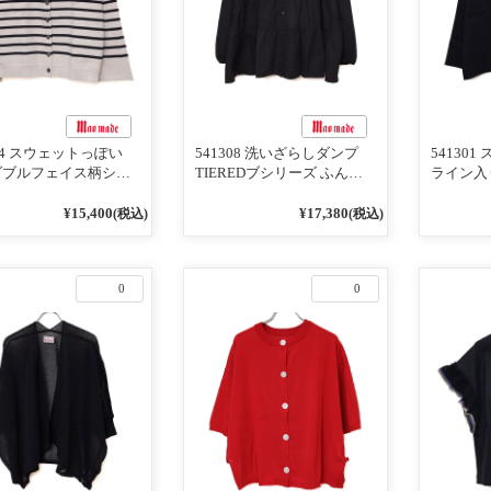
104 スウェットっぽい
541308 洗いざらしダンプ
54130
ダブルフェイス柄シリ
TIEREDブシリーズ ふんわ
ライン入
BORDER 裏の配色が決
りティアード2WAYブラウス
ンTのよ
2WAY プルオーバー
99ブラック/クロ
ライン入
¥15,400
¥17,380
(税込)
(税込)
オフベージュ×ネイビー
ー 99ブ
ッド
0
0