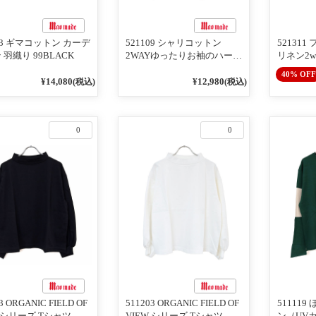
113 ギマコットン カーデ
521109 シャリコットン
52131
 羽織り 99BLACK
2WAYゆったりお袖のハーフ
リネン2w
スリーブプルオーバー レッ
ラック×
40% OFF
ド
¥14,080
¥12,980
(税込)
(税込)
0
0
3 ORGANIC FIELD OF
511203 ORGANIC FIELD OF
51111
W シリーズ Tシャツ 変
VIEW シリーズ Tシャツ 変
ン（UV