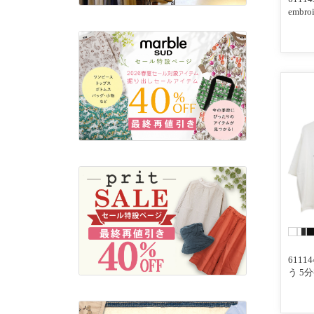
embr
ろシリ
しゅう
611
う 5分