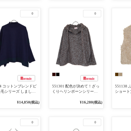
0
0
104 コットンブレンドピ
551301 配色が決めて！ざっ
55113
毛シリーズ しましま
くりヘリンボーンシリーズ
ショート
ハイネックポンチョ
ゆったりサイズのアノラッ
クパーカ
¥14,850
¥16,280
(税込)
(税込)
0
0