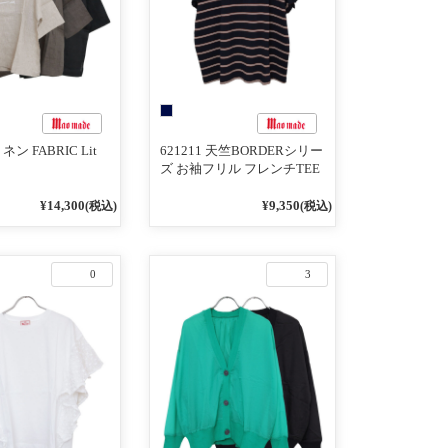
リネン FABRIC Lit
621211 天竺BORDERシリー
ズ お袖フリル フレンチTEE
¥14,300
¥9,350
(税込)
(税込)
0
3