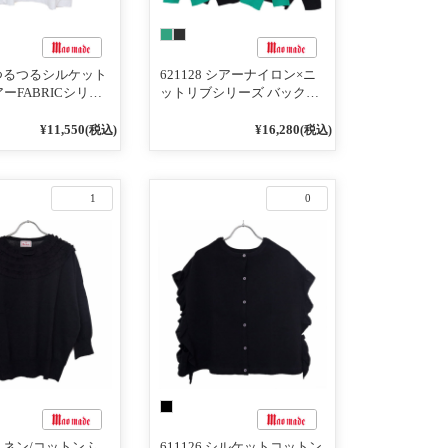
6 つるつるシルケット
621128 シアーナイロン×ニ
ーFABRICシリー
ットリブシリーズ バックギ
切替ひらひらスリー
ャザーVネック ワイドカー
ディガン
¥11,550
¥16,280
(税込)
(税込)
1
0
611126 シルケットコットン