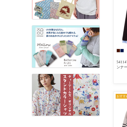
541
ンナー
シン
ー＋
おすす