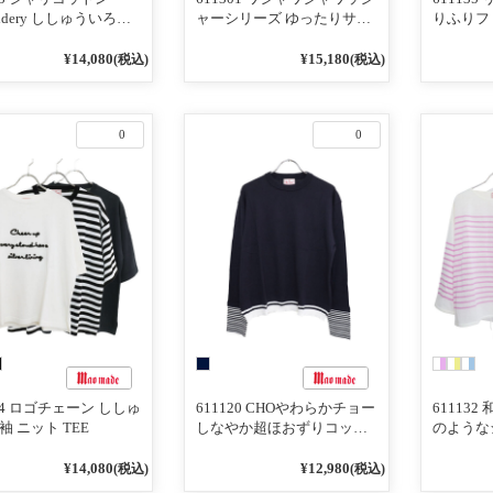
oidery ししゅういろい
ャーシリーズ ゆったりサイ
りふりフ
ーズ ロゴザクザクし
ズのドルマンスリーブブラ
ふりフリ
5分袖ニットTEE
ウス
ー(ムジ)
¥14,080
¥15,180
(税込)
(税込)
0
0
144 ロゴチェーン ししゅ
611120 CHOやわらかチョー
61113
袖 ニット TEE
しなやか超ほおずりコット
のような
ンシリーズ ボーダーTEEイ
ルシリー
ンに着てる風プルオーバー
裾ドロス
¥14,080
¥12,980
(税込)
(税込)