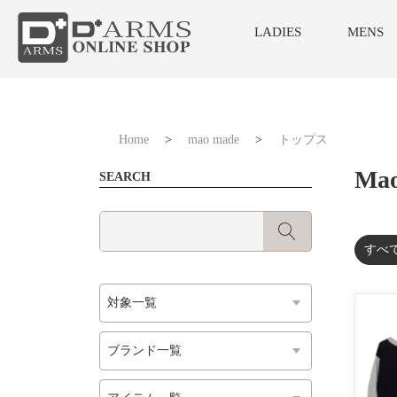
LADIES
MENS
Home
>
mao made
>
トップス
Ma
SEARCH
すべ