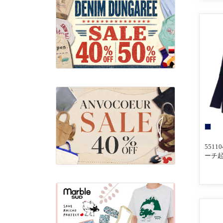
551
ーチ起
切替