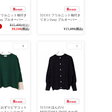
1 フリルニット袖付き
521311 フリルニット袖付き
ay プルオーバー ブ
リネン2way プルオーバー 生
ブラック
成×ブラック
¥15,400
(税込)
¥9,240
¥15,400
(税込)
(税込)
0
1
9 ほおずりピマコット
511116 ほんのり
カット）シリーズ ア
MIZUTAMA 2WAY カーディ