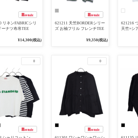
20 リネンFABRICシリ
621211 天竺BORDERシリー
62121
ドーナツ布帛TEE
ズ お袖フリル フレンチTEE
天竺×シア
ズ 布帛
ブ TEE
¥14,300
¥9,350
(税込)
(税込)
0
0
143 シャリコットン
611301 ワシャワシャワッシ
611135 リネン/コットンふ