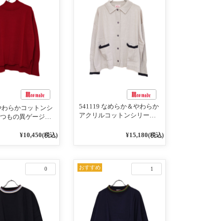
541119 なめらか＆やわらか
8 やわらかコットンシ
アクリルコットンシリーズ
いつもの異ゲージリ
配色ラインがアクセント ポ
ネック プルオーバー
ロカーディガン 10ベージュ
¥10,450
¥15,180
(税込)
(税込)
×ネイビー
おすすめ
0
1