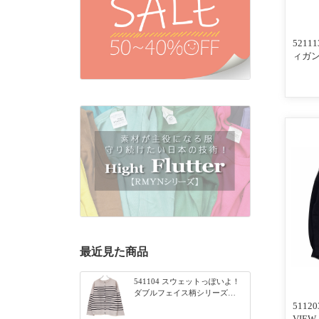
521
ィガン
最近見た商品
541104 スウェットっぽいよ！
ダブルフェイス柄シリーズ
BORDER 裏の配色が決めて
51120
2WAY プルオーバー 101オフベ
VIE