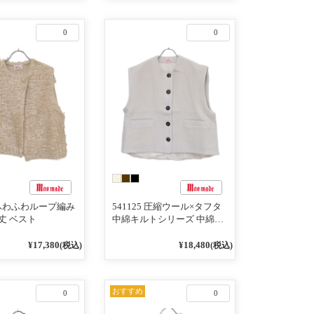
0
0
8 ふわふわループ編み
541125 圧縮ウール×タフタ
丈 ベスト
中綿キルトシリーズ 中綿キ
ルト ドッキングめっちゃ軽
いゆったりサイズのベスト
¥17,380
¥18,480
(税込)
(税込)
おすすめ
0
0