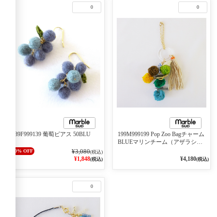
0
0
189F999139 葡萄ピアス 50BLU
199M999199 Pop Zoo Bagチャーム
BLUEマリンチーム（アザラシ、
カメ、イルカ）
¥3,080
40% OFF
(税込)
¥1,848
¥4,180
(税込)
(税込)
0