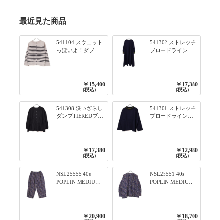
最近見た商品
541104 スウェット
541302 ストレッチ
っぽいよ！ダブル
ブロードライン入
フェイス柄シリー
りリブシリーズ ふ
ズ BORDER 裏の配
んわりスリーブ袖
色が決めて 2WAY
口ライン入りリブ
プルオーバー 101オ
ワンピース 79ネイ
￥15,400
￥17,380
フベージュ×ネイビ
ビー
(税込)
(税込)
ー／レッド
541308 洗いざらし
541301 ストレッチ
ダンプTIEREDブシ
ブロードライン入
リーズ ふんわりテ
りリブシリーズ ロ
ィアード2WAYブラ
ンTのように着れる
ウス 99ブラック/ク
ネックライン入り
ロ
リブプルオーバー
￥17,380
￥12,980
79ネイビー
(税込)
(税込)
NSL25555 40s
NSL25551 40s
POPLIN MEDIUM
POPLIN MEDIUM
FLOWER PRINT
FLOWER PRINT
TAPERED EASY
BANDED COLLAR
PANTS 3800NAVY
SHIRT WITE
BASE
GATHER
￥20,900
￥18,700