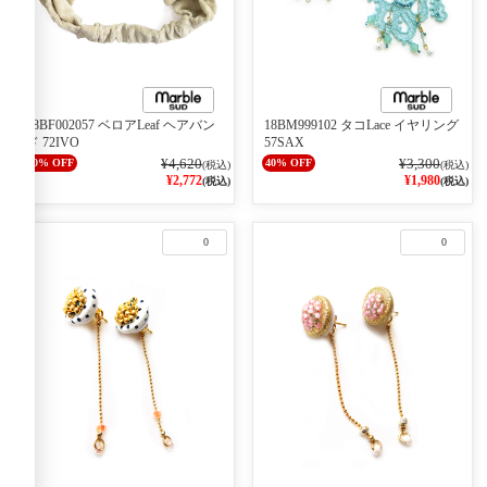
08BF002057 ベロアLeaf ヘアバン
18BM999102 タコLace イヤリング
ド 72IVO
57SAX
¥4,620
¥3,300
40% OFF
40% OFF
(税込)
(税込)
¥2,772
¥1,980
(税込)
(税込)
0
0