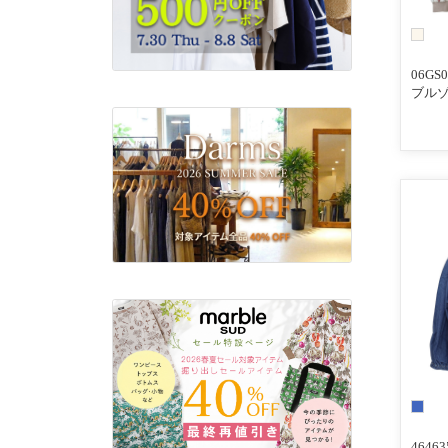
06GS07
ブル
4646