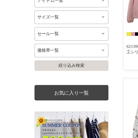
621
工シリ
りシア
ケッ
お気に入り一覧