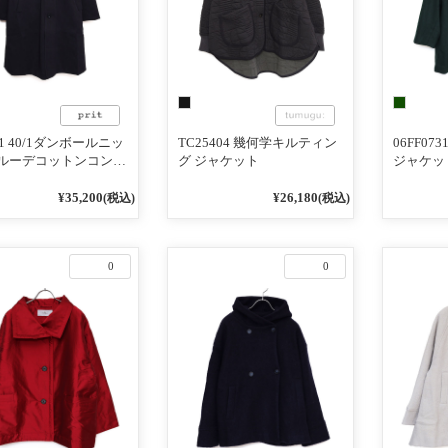
01 40/1ダンボールニッ
TC25404 幾何学キルティン
06FF073
マルーデコットンコンパ
グ ジャケット
ジャケッ
ェザー リバーシブル
ンカラーコート
¥35,200
¥26,180
(税込)
(税込)
0
0