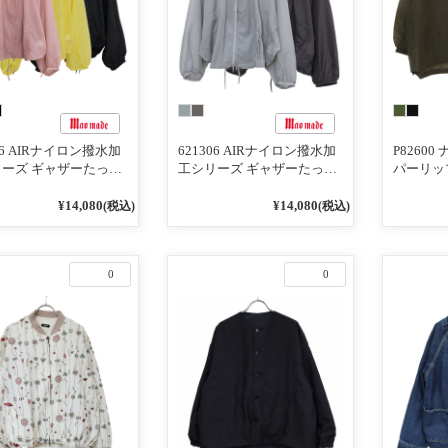
306 AIRナイロン撥水加
621306 AIRナイロン撥水加
P8260
ーズ ギャザーたっぷ
工シリーズ ギャザーたっぷ
パーリッ
ージップアップ ジャ
りシアージップアップ ジャ
コクーン
ト
ケット
¥14,080
¥14,080
(税込)
(税込)
0
0