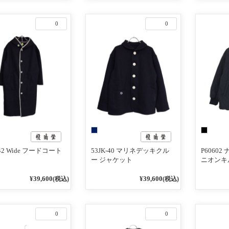
0
0
-42 Wide フードコート
53JK-40 マリネデッキクル
P6060
ー ジャケット
ニオンキル
ルゾン
¥39,600
¥39,600
(税込)
(税込)
0
0