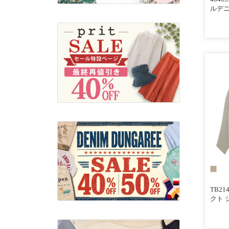
ルデニ
TB2
クト 