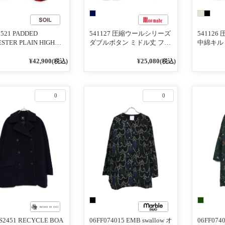
5521 PADDED
541127 圧縮ウールシリーズ
54112
STER PLAIN HIGH
ダブルボタン ミドル丈 フー
中綿キル
AR JACKET
ディジャケット
ルト ド
いモック
¥42,900
¥25,080
(税込)
(税込)
ト
0
0
S2451 RECYCLE BOA
06FF074015 EMB swallow オ
06FF07400