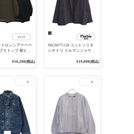
0 ナイロンシアーペー
06GS071128 コットンリネ
プストップ 裾ヒモ
ンチドリ ドルマンジャケッ
ブルゾン
ト
¥16,280
¥19,800
(税込)
(税込)
0
0