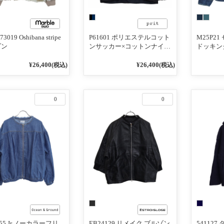
3019 Oshibana stripe
P61601 ポリエステルコット
M25P2
ゾン
ンサッカー×コットンナイロ
ドッキン
ンライトペーパータフタ リ
バーシブルノーカラーブル
¥26,400
¥26,400
(税込)
(税込)
ゾン
0
0
355 Jr.ノーカラーフリ
EB24129 リメイク ブルゾン
54112