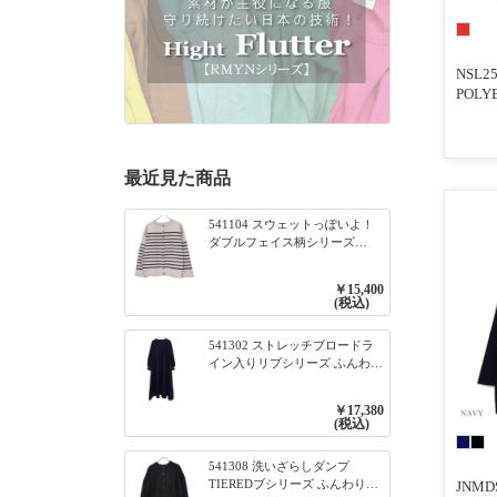
NSL2
POLYE
COLL
最近見た商品
541104 スウェットっぽいよ！
ダブルフェイス柄シリーズ
BORDER 裏の配色が決めて
2WAY プルオーバー 101オフベ
￥15,400
ージュ×ネイビー／レッド
(税込)
541302 ストレッチブロードラ
イン入りリブシリーズ ふんわり
スリーブ袖口ライン入りリブワ
ンピース 79ネイビー
￥17,380
(税込)
541308 洗いざらしダンプ
TIEREDブシリーズ ふんわりテ
JNMD