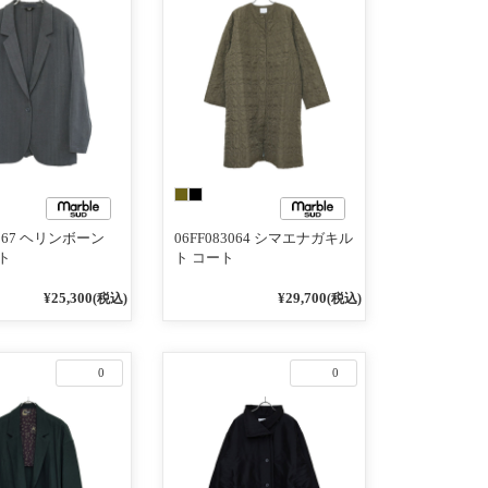
3167 ヘリンボーン
06FF083064 シマエナガキル
ト
ト コート
¥25,300
¥29,700
(税込)
(税込)
0
0