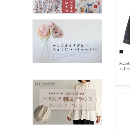
M25
ムド