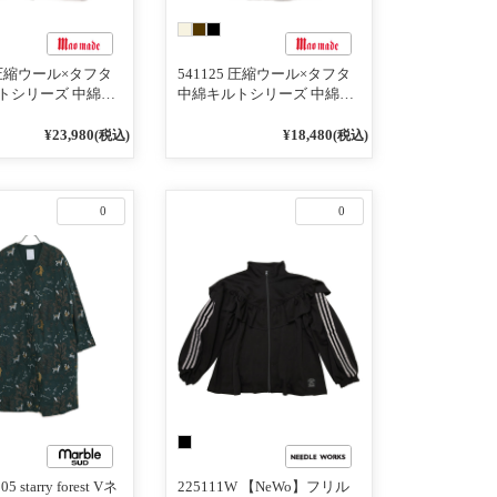
6 圧縮ウール×タフタ
541125 圧縮ウール×タフタ
トシリーズ 中綿キ
中綿キルトシリーズ 中綿キ
ッキングめっちゃ軽
ルト ドッキングめっちゃ軽
ネックAラインコー
いゆったりサイズのベスト
¥23,980
¥18,480
(税込)
(税込)
0
0
5 starry forest Vネ
225111W 【NeWo】フリル