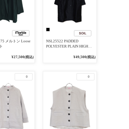
175 メルトン Loose
NSL25522 PADDED
ト
POLYESTER PLAIN HIGH
COLLAR COAT
¥27,500
¥49,500
(税込)
(税込)
0
0