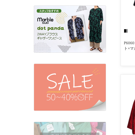
P606
ト×
クトウ
ステ