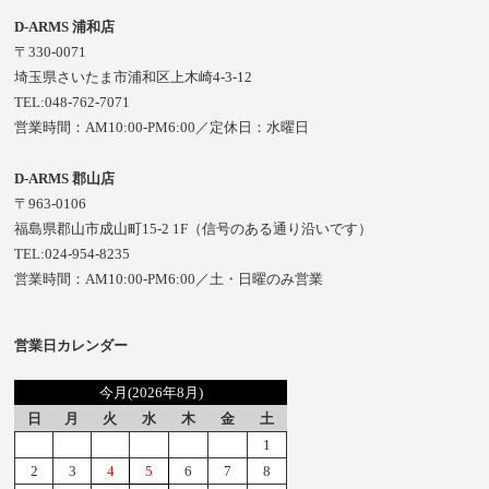
D-ARMS 浦和店
〒330-0071
埼玉県さいたま市浦和区上木崎4-3-12
TEL:048-762-7071
営業時間：AM10:00-PM6:00／定休日：水曜日
D-ARMS 郡山店
〒963-0106
福島県郡山市成山町15-2 1F（信号のある通り沿いです）
TEL:024-954-8235
営業時間：AM10:00-PM6:00／土・日曜のみ営業
営業日カレンダー
今月(2026年8月)
日
月
火
水
木
金
土
1
2
3
4
5
6
7
8