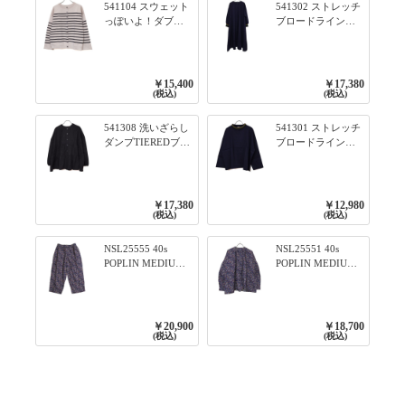
541104 スウェット
541302 ストレッチ
っぽいよ！ダブル
ブロードライン入
フェイス柄シリー
りリブシリーズ ふ
ズ BORDER 裏の配
んわりスリーブ袖
色が決めて 2WAY
口ライン入りリブ
プルオーバー 101オ
ワンピース 79ネイ
￥15,400
￥17,380
フベージュ×ネイビ
ビー
(税込)
(税込)
ー／レッド
541308 洗いざらし
541301 ストレッチ
ダンプTIEREDブシ
ブロードライン入
リーズ ふんわりテ
りリブシリーズ ロ
ィアード2WAYブラ
ンTのように着れる
ウス 99ブラック/ク
ネックライン入り
ロ
リブプルオーバー
￥17,380
￥12,980
79ネイビー
(税込)
(税込)
NSL25555 40s
NSL25551 40s
POPLIN MEDIUM
POPLIN MEDIUM
FLOWER PRINT
FLOWER PRINT
TAPERED EASY
BANDED COLLAR
PANTS 3800NAVY
SHIRT WITE
BASE
GATHER
￥20,900
￥18,700
3800NAVY BASE
(税込)
(税込)