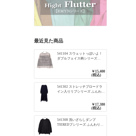
最近見た商品
541104 スウェットっぽいよ！
ダブルフェイス柄シリーズ
BORDER 裏の配色が決めて
2WAY プルオーバー 101オフベ
￥15,400
ージュ×ネイビー／レッド
(税込)
541302 ストレッチブロードラ
イン入りリブシリーズ ふんわり
スリーブ袖口ライン入りリブワ
ンピース 79ネイビー
￥17,380
(税込)
541308 洗いざらしダンプ
TIEREDブシリーズ ふんわりテ
ィアード2WAYブラウス 99ブラ
ック/クロ