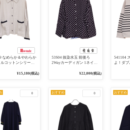
119 なめらか＆やわらか
53S04 抜染水玉 前後ろ
54110
リルコットンシリーズ
2Wayカーディガン 1ネイビ
よ！ダブ
インがアクセント ポ
ー
ーズ BO
ディガン 10ベージュ
めて 2W
¥15,180
¥22,000
(税込)
(税込)
ビー
101オ
／レッド
め
おすすめ
おすすめ
0
0