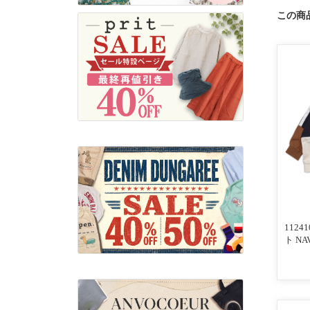
この商
112
ト NA