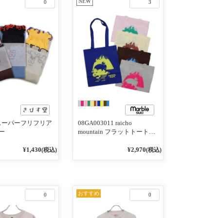
NEW
0
3
1 スーパーフリフリア
08GA003011 raicho
ー
mountain フラットトートバ
ッグ
¥1,430
¥2,970
(税込)
(税込)
おすすめ
0
0