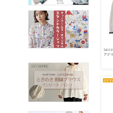
541
アク
配色ラ
ロカー
×ネイ
おすす