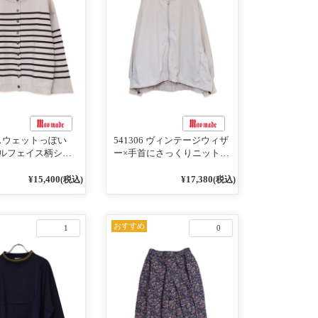
4 スウェットっぽい
541306 ヴィンテージウィザ
ルフェイス柄シリ
ー×手首にさっくりニット付
RDER 裏の配色が決
いちゃったリブシリーズ バ
AY プルオーバー
ンドカラージャケット 02オ
¥15,400
¥17,380
(税込)
(税込)
フベージュ×ネイビー
フベージュ
おすすめ
1
0