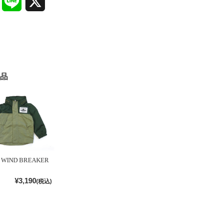
Facebook
Line
X
品
1 WIND BREAKER
¥3,190
(税込)