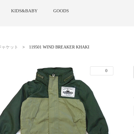
KIDS&BABY
GOODS
ジャケット
>
119501 WIND BREAKER KHAKI
0