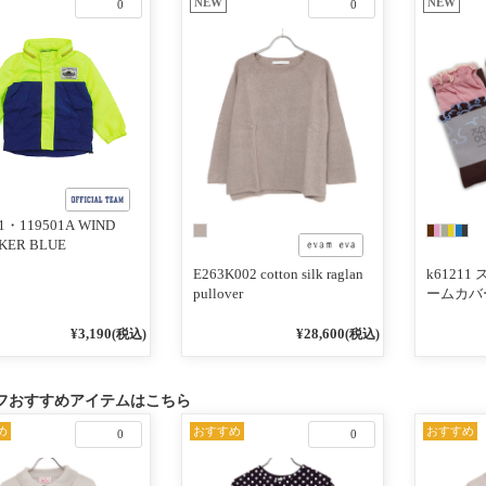
NEW
NEW
0
0
01・119501A WIND
KER BLUE
E263K002 cotton silk raglan
k6121
pullover
ームカバ
¥3,190
¥28,600
(税込)
(税込)
フおすすめアイテムはこちら
め
おすすめ
おすすめ
0
0