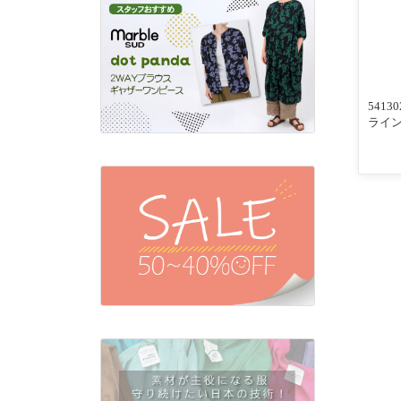
541
ライン
んわ
入りリ
ビー