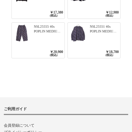
ィアード2WAYブラ
ンTのように着れる
ウス 99ブラック/ク
ネックライン入り
ロ
リブプルオーバー
￥17,380
￥12,980
79ネイビー
(税込)
(税込)
NSL25555 40s
NSL25551 40s
POPLIN MEDIUM
POPLIN MEDIUM
FLOWER PRINT
FLOWER PRINT
TAPERED EASY
BANDED COLLAR
PANTS 3800NAVY
SHIRT WITE
BASE
GATHER
￥20,900
￥18,700
3800NAVY BASE
(税込)
(税込)
ご利用ガイド
会員登録について