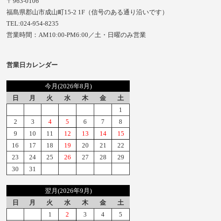
〒963-0106
福島県郡山市成山町15-2 1F（信号のある通り沿いです）
TEL:024-954-8235
営業時間：AM10:00-PM6:00／土・日曜のみ営業
営業日カレンダー
今月(2026年8月)
日
月
火
水
木
金
土
1
2
3
4
5
6
7
8
9
10
11
12
13
14
15
16
17
18
19
20
21
22
23
24
25
26
27
28
29
30
31
翌月(2026年9月)
日
月
火
水
木
金
土
1
2
3
4
5