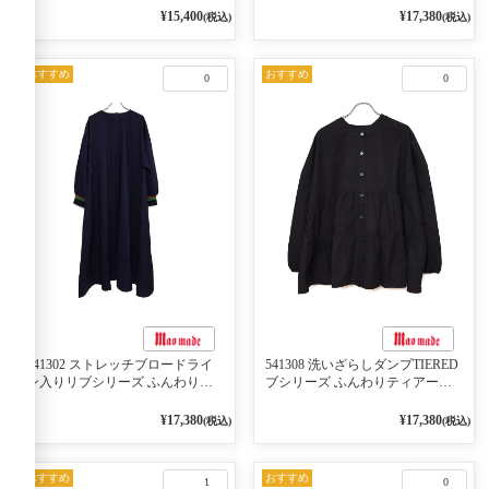
2WAY プルオーバー 101オフベー
ケット 02オフベージュ
¥15,400
¥17,380
(税込)
(税込)
ジュ×ネイビー／レッド
おすすめ
おすすめ
0
0
541302 ストレッチブロードライ
541308 洗いざらしダンプTIERED
ン入りリブシリーズ ふんわりス
ブシリーズ ふんわりティアード
リーブ袖口ライン入りリブワンピ
2WAYブラウス 99ブラック/クロ
ース 79ネイビー
¥17,380
¥17,380
(税込)
(税込)
おすすめ
おすすめ
1
0