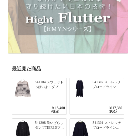
最近見た商品
541104 スウェット
541302 ストレッチ
っぽいよ！ダブル
ブロードライン入
フェイス柄シリー
りリブシリーズ ふ
ズ BORDER 裏の配
んわりスリーブ袖
色が決めて 2WAY
口ライン入りリブ
プルオーバー 101オ
ワンピース 79ネイ
￥15,400
￥17,380
フベージュ×ネイビ
ビー
(税込)
(税込)
ー／レッド
541308 洗いざらし
541301 ストレッチ
ダンプTIEREDブシ
ブロードライン入
リーズ ふんわりテ
りリブシリーズ ロ