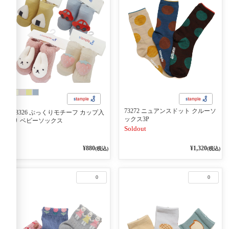
73272 ニュアンスドット クルーソ
73326 ぷっくりモチーフ カップ入
ックス3P
り ベビーソックス
Soldout
¥880
¥1,320
(税込)
(税込)
0
0