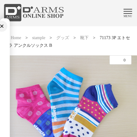
MENU
×
Home
>
stample
>
グッズ
>
靴下
>
71173 3P エトセ
トラ アンクルソックス B
0