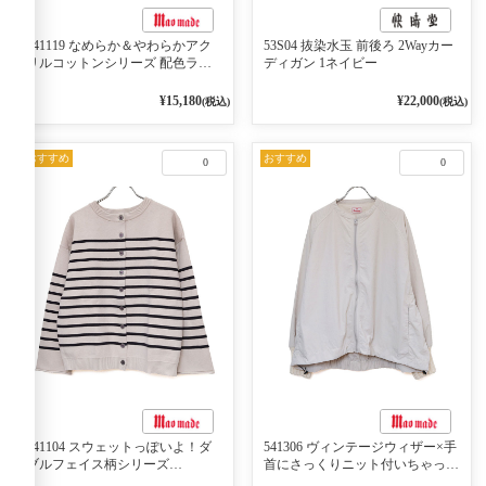
541119 なめらか＆やわらかアク
53S04 抜染水玉 前後ろ 2Wayカー
リルコットンシリーズ 配色ライ
ディガン 1ネイビー
ンがアクセント ポロカーディガ
ン 10ベージュ×ネイビー
¥15,180
¥22,000
(税込)
(税込)
おすすめ
おすすめ
0
0
541104 スウェットっぽいよ！ダ
541306 ヴィンテージウィザー×手
ブルフェイス柄シリーズ
首にさっくりニット付いちゃった
BORDER 裏の配色が決めて
リブシリーズ バンドカラージャ