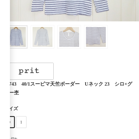
90743 40/1スーピマ天竺ボーダー Uネック 23 シロ×グ
レー杢
サイズ
0
1
売り切れ