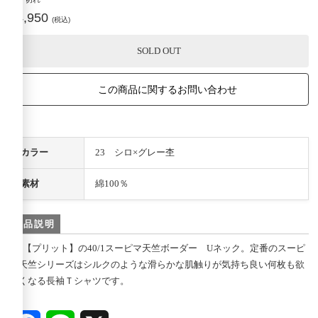
¥4,950
(税込)
SOLD OUT
この商品に関するお問い合わせ
カラー
23 シロ×グレー杢
素材
綿100％
商品説明
prit【プリット】の40/1スーピマ天竺ボーダー Uネック。定番のスーピ
マ天竺シリーズはシルクのような滑らかな肌触りが気持ち良い何枚も欲
しくなる長袖Ｔシャツです。