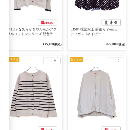
541119 なめらか＆やわらかアク
53S04 抜染水玉 前後ろ 2Wayカー
リルコットンシリーズ 配色ライ
ディガン 1ネイビー
ンがアクセント ポロカーディガ
ン 10ベージュ×ネイビー
¥15,180
¥22,000
(税込)
(税込)
おすすめ
おすすめ
0
0