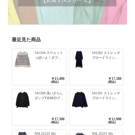
最近見た商品
541104 スウェット
541302 ストレッチ
っぽいよ！ダブル
ブロードライン入
フェイス柄シリー
りリブシリーズ ふ
ズ BORDER 裏の配
んわりスリーブ袖
色が決めて 2WAY
口ライン入りリブ
プルオーバー 101オ
ワンピース 79ネイ
￥15,400
￥17,380
フベージュ×ネイビ
ビー
(税込)
(税込)
ー／レッド
541308 洗いざらし
541301 ストレッチ
ダンプTIEREDブシ
ブロードライン入
リーズ ふんわりテ
りリブシリーズ ロ
ィアード2WAYブラ
ンTのように着れる
ウス 99ブラック/ク
ネックライン入り
ロ
リブプルオーバー
￥17,380
￥12,980
79ネイビー
(税込)
(税込)
NSL25555 40s
NSL25551 40s