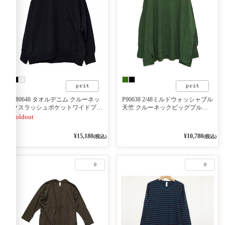
P80648 タオルデニム クルーネッ
P90638 2/48ミルドウォッシャブル
クスラッシュポケットワイドプル
天竺 クルーネックビッグプルオ
オーバー
ーバー
Soldout
¥15,180
¥10,780
(税込)
(税込)
0
0