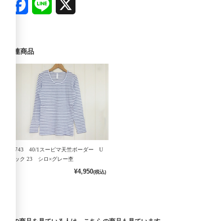
Facebook
Line
X
関連商品
90743 40/1スーピマ天竺ボーダー U
ネック 23 シロ×グレー杢
¥4,950
(税込)