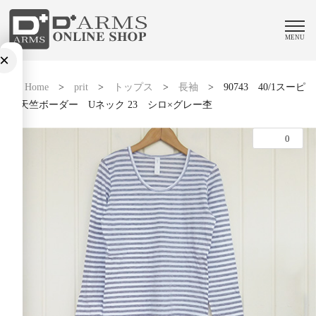
MENU
×
Home
>
prit
>
トップス
>
長袖
>
90743 40/1スーピ
マ天竺ボーダー Uネック 23 シロ×グレー杢
0