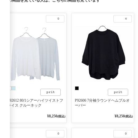
この商品を見ている人は、こちらの商品も見ています
0
4
P92612 80/1シアーハイツイストフ
P92606 7分袖ラウンドヘムプルオ
ライス クルーネック
ーバー
¥8,250
¥8,250
(税込)
(税込)
0
0