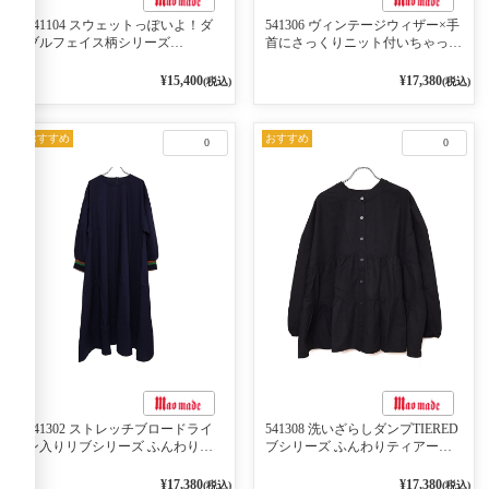
541104 スウェットっぽいよ！ダ
541306 ヴィンテージウィザー×手
ブルフェイス柄シリーズ
首にさっくりニット付いちゃった
BORDER 裏の配色が決めて
リブシリーズ バンドカラージャ
2WAY プルオーバー 101オフベー
ケット 02オフベージュ
¥15,400
¥17,380
(税込)
(税込)
ジュ×ネイビー／レッド
おすすめ
おすすめ
0
0
541302 ストレッチブロードライ
541308 洗いざらしダンプTIERED
ン入りリブシリーズ ふんわりス
ブシリーズ ふんわりティアード
リーブ袖口ライン入りリブワンピ
2WAYブラウス 99ブラック/クロ
ース 79ネイビー
¥17,380
¥17,380
(税込)
(税込)