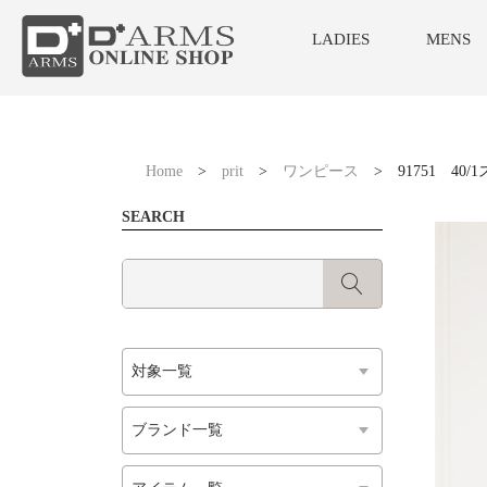
LADIES
MENS
Home
>
prit
>
ワンピース
>
91751 4
SEARCH