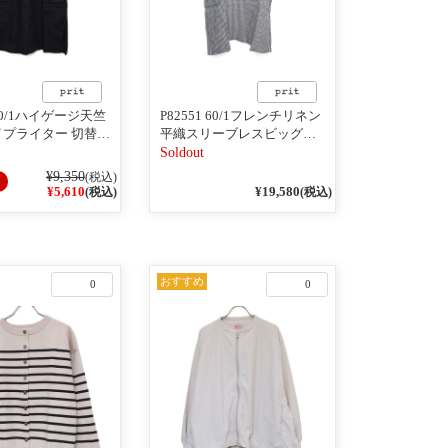
P82551 60/1フレンチリネン
タイプライター 切替ス
平織スリーブレスビッグプ
スワンピース 10ク
ルオーバー 03Sグレージュ
Soldout
ストライプ
¥9,350
(税込)
¥5,610
¥19,580
(税込)
(税込)
おすすめ
0
0