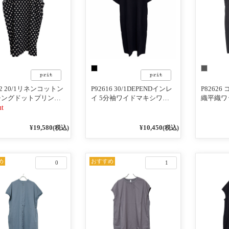
42 20/1リネンコットン
P92616 30/1DEPENDインレ
P8262
チングドットプリント
イ 5分袖ワイドマキシワン
織平織ワ
ーブレスビッグワンピ
ピース
スリーブ
ut
ンピース
¥19,580
¥10,450
(税込)
(税込)
め
おすすめ
0
1