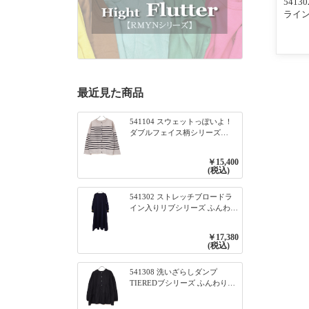
541
ライン
んわ
入りリ
ビー
最近見た商品
541104 スウェットっぽいよ！
ダブルフェイス柄シリーズ
BORDER 裏の配色が決めて
2WAY プルオーバー 101オフベ
￥15,400
ージュ×ネイビー／レッド
(税込)
541302 ストレッチブロードラ
イン入りリブシリーズ ふんわり
スリーブ袖口ライン入りリブワ
ンピース 79ネイビー
￥17,380
(税込)
541308 洗いざらしダンプ
TIEREDブシリーズ ふんわりテ
ィアード2WAYブラウス 99ブラ
ック/クロ