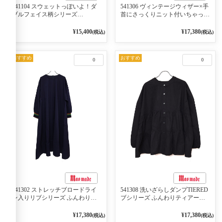
541104 スウェットっぽいよ！ダ
541306 ヴィンテージウィザー×手
ブルフェイス柄シリーズ
首にさっくりニット付いちゃった
BORDER 裏の配色が決めて
リブシリーズ バンドカラージャ
2WAY プルオーバー 101オフベー
ケット 02オフベージュ
¥15,400
¥17,380
(税込)
(税込)
ジュ×ネイビー／レッド
おすすめ
おすすめ
0
0
541302 ストレッチブロードライ
541308 洗いざらしダンプTIERED
ン入りリブシリーズ ふんわりス
ブシリーズ ふんわりティアード
リーブ袖口ライン入りリブワンピ
2WAYブラウス 99ブラック/クロ
ース 79ネイビー
¥17,380
¥17,380
(税込)
(税込)