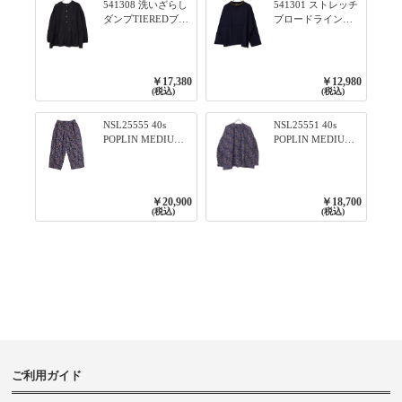
541308 洗いざらし
541301 ストレッチ
ダンプTIEREDブシ
ブロードライン入
リーズ ふんわりテ
りリブシリーズ ロ
ィアード2WAYブラ
ンTのように着れる
ウス 99ブラック/ク
ネックライン入り
ロ
リブプルオーバー
￥17,380
￥12,980
79ネイビー
(税込)
(税込)
NSL25555 40s
NSL25551 40s
POPLIN MEDIUM
POPLIN MEDIUM
FLOWER PRINT
FLOWER PRINT
TAPERED EASY
BANDED COLLAR
PANTS 3800NAVY
SHIRT WITE
BASE
GATHER
￥20,900
￥18,700
3800NAVY BASE
(税込)
(税込)
ご利用ガイド