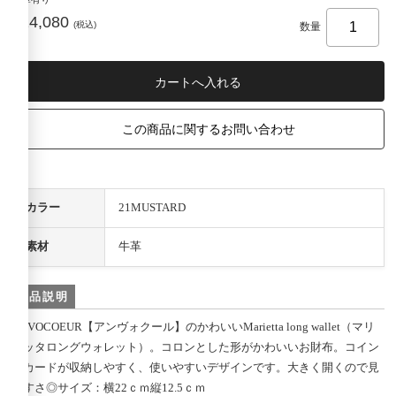
¥14,080
(税込)
数量
この商品に関するお問い合わせ
カラー
21MUSTARD
素材
牛革
商品説明
ANVOCOEUR【アンヴォクール】のかわいいMarietta long wallet（マリ
エッタロングウォレット）。コロンとした形がかわいいお財布。コイン
やカードが収納しやすく、使いやすいデザインです。大きく開くので見
やすさ◎サイズ：横22ｃｍ縦12.5ｃｍ