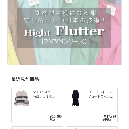
最近見た商品
541104 スウェット
541302 ストレッチ
っぽいよ！ダブル
ブロードライン入
フェイス柄シリー
りリブシリーズ ふ
ズ BORDER 裏の配
んわりスリーブ袖
色が決めて 2WAY
口ライン入りリブ
プルオーバー 101オ
ワンピース 79ネイ
￥15,400
￥17,380
フベージュ×ネイビ
ビー
(税込)
(税込)
ー／レッド