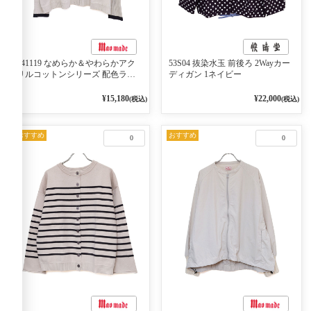
541119 なめらか＆やわらかアク
53S04 抜染水玉 前後ろ 2Wayカー
リルコットンシリーズ 配色ライ
ディガン 1ネイビー
ンがアクセント ポロカーディガ
ン 10ベージュ×ネイビー
¥15,180
¥22,000
(税込)
(税込)
おすすめ
おすすめ
0
0