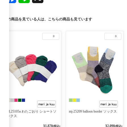
この商品を見ている人は、こちらの商品も見ています
0
0
EL25105a わたごおり ショートソ
mj-25209 balloon border ソックス
ックス
¥1,870
¥2,090
(税込)
(税込)