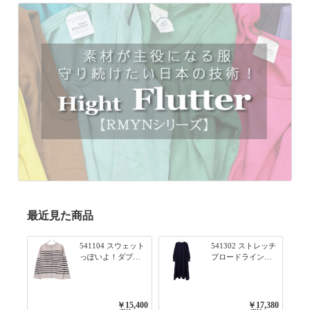
最近見た商品
541104 スウェット
541302 ストレッチ
っぽいよ！ダブル
ブロードライン入
フェイス柄シリー
りリブシリーズ ふ
ズ BORDER 裏の配
んわりスリーブ袖
色が決めて 2WAY
口ライン入りリブ
プルオーバー 101オ
ワンピース 79ネイ
￥15,400
￥17,380