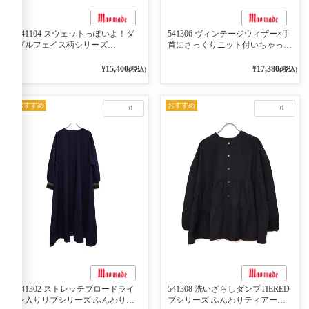
541104 スウェットっぽいよ！ダ
541306 ヴィンテージウィザー×手
ブルフェイス柄シリーズ
首にさっくりニット付いちゃった
BORDER 裏の配色が決めて
リブシリーズ バンドカラージャ
2WAY プルオーバー 101オフベー
ケット 02オフベージュ
¥15,400
¥17,380
(税込)
(税込)
ジュ×ネイビー／レッド
おすすめ
おすすめ
0
0
541302 ストレッチブロードライ
541308 洗いざらしダンプTIERED
ン入りリブシリーズ ふんわりス
ブシリーズ ふんわりティアード