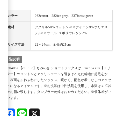
カラー
262carrot、282ice gray、237forest green
素材
アクリル50％コットン28％ナイロン9％ポリエス
テル8％ウール3％ポリウレタン2％
サイズ寸法
22～24cm、全長約21cm
商品説明
EL20406a 【en Lille】もみのき ショートソックスは、meri ja kuu【メリ
ヤクー】のコットンとアクリルウールを引きそろえた編地に起毛をか
け、表面をふわふわにしたソックス。暖かく、配色が着こなしのアクセ
ントになるアイテムです。※お洗濯は中性洗剤を使用し、水温は30℃以
内でお願い致します。タンブラー乾燥はおやめください。※個体差がご
ざいます。
Facebook
Line
X