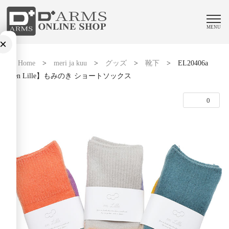
MENU
×
Home
>
meri ja kuu
>
グッズ
>
靴下
>
EL20406a
【en Lille】もみのき ショートソックス
0