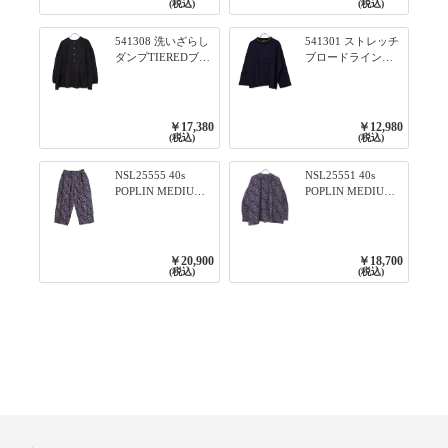
フベージュ×ネイビ
ビー
(税込)
(税込)
ー／レッド
541308 洗いざらし
541301 ストレッチ
ダンプTIEREDブシ
ブロードライン入
リーズ ふんわりテ
りリブシリーズ ロ
ィアード2WAYブラ
ンTのように着れる
ウス 99ブラック/ク
ネックライン入り
ロ
リブプルオーバー
￥17,380
￥12,980
79ネイビー
(税込)
(税込)
NSL25555 40s
NSL25551 40s
POPLIN MEDIUM
POPLIN MEDIUM
FLOWER PRINT
FLOWER PRINT
TAPERED EASY
BANDED COLLAR
PANTS 3800NAVY
SHIRT WITE
BASE
GATHER
￥20,900
￥18,700
3800NAVY BASE
(税込)
(税込)