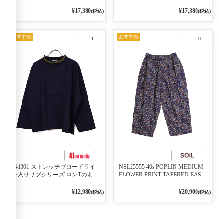
リーブ袖口ライン入りリブワンピ
2WAYブラウス 99ブラック/クロ
ース 79ネイビー
¥17,380
¥17,380
(税込)
(税込)
おすすめ
おすすめ
1
0
541301 ストレッチブロードライ
NSL25555 40s POPLIN MEDIUM
ン入りリブシリーズ ロンTのよう
FLOWER PRINT TAPERED EASY
に着れる ネックライン入りリブ
PANTS 3800NAVY BASE
プルオーバー 79ネイビー
¥12,980
¥20,900
(税込)
(税込)