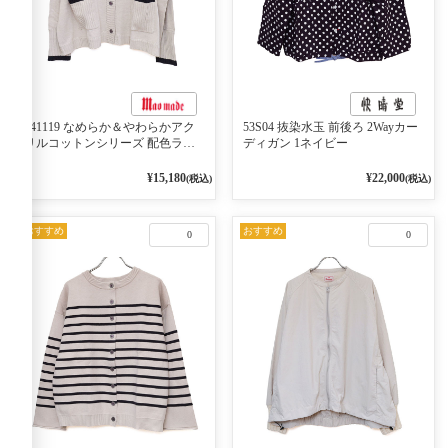
541119 なめらか＆やわらかアク
53S04 抜染水玉 前後ろ 2Wayカー
リルコットンシリーズ 配色ライ
ディガン 1ネイビー
ンがアクセント ポロカーディガ
ン 10ベージュ×ネイビー
¥15,180
¥22,000
(税込)
(税込)
おすすめ
おすすめ
0
0