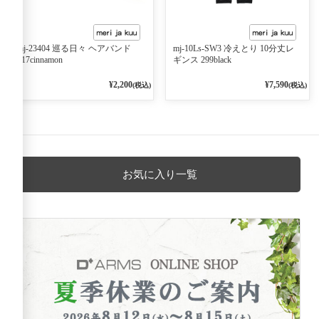
mj-23404 巡る日々 ヘアバンド
mj-10Ls-SW3 冷えとり 10分丈レ
217cinnamon
ギンス 299black
¥2,200
¥7,590
(税込)
(税込)
お気に入り一覧