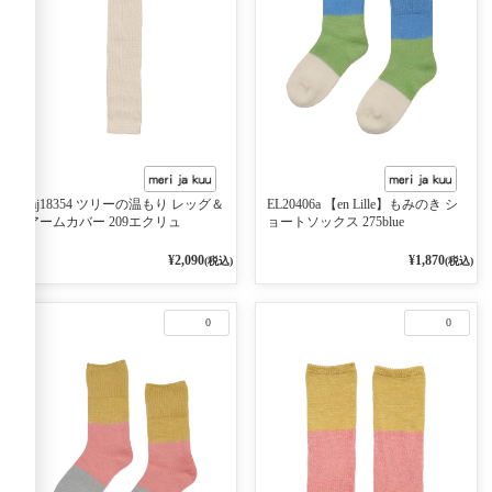
mj18354 ツリーの温もり レッグ＆
EL20406a 【en Lille】もみのき シ
アームカバー 209エクリュ
ョートソックス 275blue
¥2,090
¥1,870
(税込)
(税込)
0
0