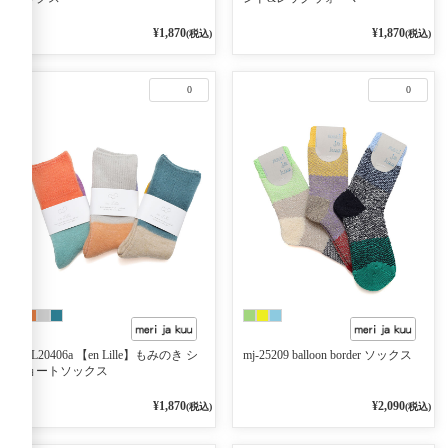
¥1,870
¥1,870
(税込)
(税込)
0
0
EL20406a 【en Lille】もみのき シ
mj-25209 balloon border ソックス
ョートソックス
¥1,870
¥2,090
(税込)
(税込)