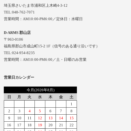
埼玉県さいたま市浦和区上木崎4-3-12
TEL:048-762-7071
営業時間：AM10:00-PM6:00／定休日：水曜日
D-ARMS 郡山店
〒963-0106
福島県郡山市成山町15-2 1F（信号のある通り沿いです）
TEL:024-954-8235
営業時間：AM10:00-PM6:00／土・日曜のみ営業
営業日カレンダー
今月(2026年8月)
日
月
火
水
木
金
土
1
2
3
4
5
6
7
8
9
10
11
12
13
14
15
16
17
18
19
20
21
22