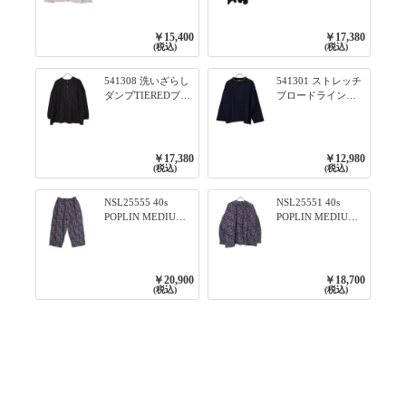
ズ BORDER 裏の配
んわりスリーブ袖
色が決めて 2WAY
口ライン入りリブ
プルオーバー 101オ
ワンピース 79ネイ
￥15,400
￥17,380
フベージュ×ネイビ
ビー
(税込)
(税込)
ー／レッド
541308 洗いざらし
541301 ストレッチ
ダンプTIEREDブシ
ブロードライン入
リーズ ふんわりテ
りリブシリーズ ロ
ィアード2WAYブラ
ンTのように着れる
ウス 99ブラック/ク
ネックライン入り
ロ
リブプルオーバー
￥17,380
￥12,980
79ネイビー
(税込)
(税込)
NSL25555 40s
NSL25551 40s
POPLIN MEDIUM
POPLIN MEDIUM
FLOWER PRINT
FLOWER PRINT
TAPERED EASY
BANDED COLLAR
PANTS 3800NAVY
SHIRT WITE
BASE
GATHER
￥20,900
￥18,700
3800NAVY BASE
(税込)
(税込)