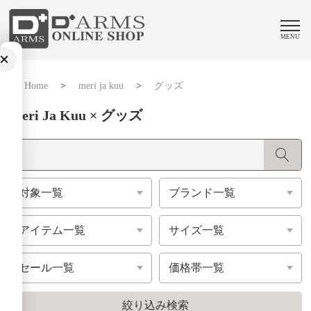
MENU
×
Home
>
meri ja kuu
>
グッズ
Meri Ja Kuu × グッズ