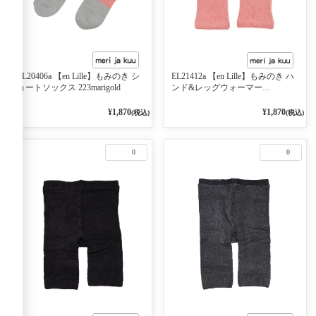
EL20406a 【en Lille】もみのき シ
EL21412a 【en Lille】もみのき ハ
ョートソックス 223marigold
ンド&レッグウォーマー
223marigold
¥1,870
¥1,870
(税込)
(税込)
0
0