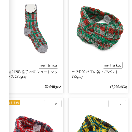
mj-24208 格子の笛 ショートソッ
mj-24209 格子の笛 ヘアバンド
クス 285gray
285gray
¥2,090
¥2,200
(税込)
(税込)
おすすめ
0
0