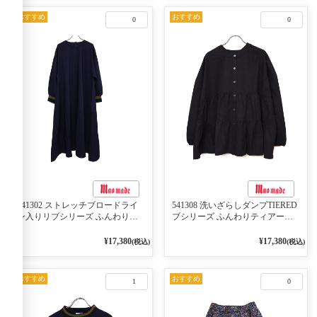
おすすめ
おすすめ
0
0
541302 ストレッチブロードライ
541308 洗いざらしダンプTIERED
ン入りリブシリーズ ふんわりス
ブシリーズ ふんわりティアード
リーブ袖口ライン入りリブワンピ
2WAYブラウス 99ブラック/クロ
ース 79ネイビー
¥17,380
¥17,380
(税込)
(税込)
おすすめ
おすすめ
1
0