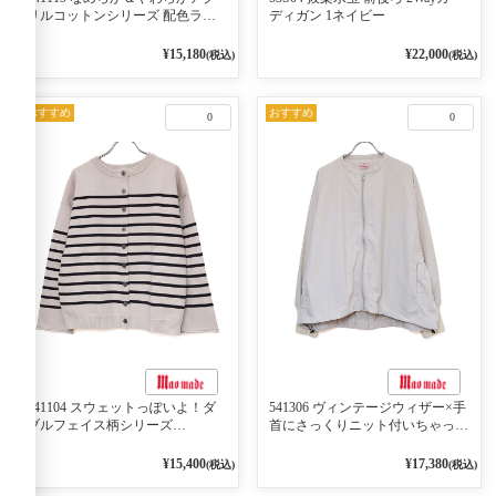
リルコットンシリーズ 配色ライ
ディガン 1ネイビー
ンがアクセント ポロカーディガ
ン 10ベージュ×ネイビー
¥15,180
¥22,000
(税込)
(税込)
おすすめ
おすすめ
0
0
541104 スウェットっぽいよ！ダ
541306 ヴィンテージウィザー×手
ブルフェイス柄シリーズ
首にさっくりニット付いちゃった
BORDER 裏の配色が決めて
リブシリーズ バンドカラージャ
2WAY プルオーバー 101オフベー
ケット 02オフベージュ
¥15,400
¥17,380
(税込)
(税込)
ジュ×ネイビー／レッド