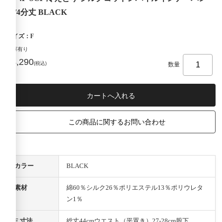
ツ/4分丈 BLACK
サイズ：F
在庫有り
¥4,290
(税込)
数量
この商品に関するお問い合わせ
カラー
BLACK
素材
綿60％シルク26％ポリエステル13％ポリウレタ
ン1％
F 寸法
総丈44cmウエスト（平置き）27-28cm股下