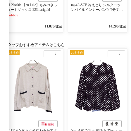
EL20406a 【en Lille】もみのき シ
mj-4P-SCP 冷えとり シルクコット
ョートソックス 223marigold
ンパイルインナーパンツ/4分丈
charcoal
Soldout
¥1,870
¥4,290
(税込)
(税込)
スタッフおすすめアイテムはこちら
おすすめ
おすすめ
0
0
541119 なめらか＆やわらかアク
53S04 抜染水玉 前後ろ 2Wayカー