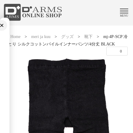
MENU
×
Home
>
meri ja kuu
>
グッズ
>
靴下
>
mj-4P-SCP 冷
えとり シルクコットンパイルインナーパンツ/4分丈 BLACK
0