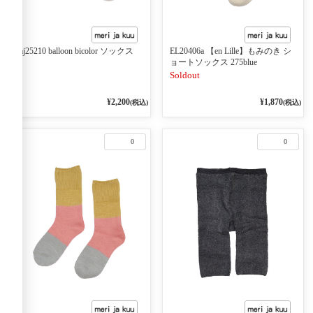
mj25210 balloon bicolor ソックス
EL20406a 【en Lille】もみのき シ
ョートソックス 275blue
Soldout
¥2,200
¥1,870
(税込)
(税込)
0
0