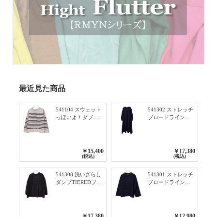
最近見た商品
541104 スウェット
541302 ストレッチ
っぽいよ！ダブル
ブロードライン入
フェイス柄シリー
りリブシリーズ ふ
ズ BORDER 裏の配
んわりスリーブ袖
色が決めて 2WAY
口ライン入りリブ
プルオーバー 101オ
ワンピース 79ネイ
￥15,400
￥17,380
フベージュ×ネイビ
ビー
(税込)
(税込)
ー／レッド
541308 洗いざらし
541301 ストレッチ
ダンプTIEREDブシ
ブロードライン入
リーズ ふんわりテ
りリブシリーズ ロ
ィアード2WAYブラ
ンTのように着れる
ウス 99ブラック/ク
ネックライン入り
ロ
リブプルオーバー
￥17,380
￥12,980