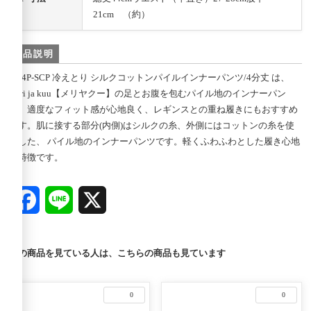
21cm （約）
商品説明
mj-4P-SCP 冷えとり シルクコットンパイルインナーパンツ/4分丈 は、
meri ja kuu【メリヤクー】の足とお腹を包むパイル地のインナーパン
ツ。適度なフィット感が心地良く、レギンスとの重ね履きにもおすすめ
です。肌に接する部分(内側)はシルクの糸、外側にはコットンの糸を使
用した、 パイル地のインナーパンツです。軽くふわふわとした履き心地
が特徴です。
Facebook
Line
X
この商品を見ている人は、こちらの商品も見ています
0
0