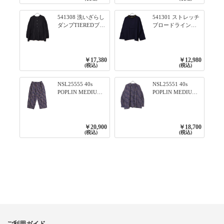
ー／レッド
541308 洗いざらし
541301 ストレッチ
ダンプTIEREDブシ
ブロードライン入
リーズ ふんわりテ
りリブシリーズ ロ
ィアード2WAYブラ
ンTのように着れる
ウス 99ブラック/ク
ネックライン入り
ロ
リブプルオーバー
￥17,380
￥12,980
79ネイビー
(税込)
(税込)
NSL25555 40s
NSL25551 40s
POPLIN MEDIUM
POPLIN MEDIUM
FLOWER PRINT
FLOWER PRINT
TAPERED EASY
BANDED COLLAR
PANTS 3800NAVY
SHIRT WITE
BASE
GATHER
￥20,900
￥18,700
3800NAVY BASE
(税込)
(税込)
ご利用ガイド