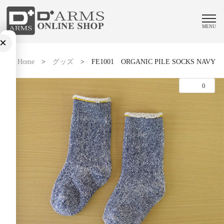
MENU
×
Home
>
グッズ
>
FE1001 ORGANIC PILE SOCKS NAVY
0