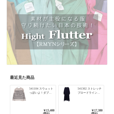
最近見た商品
541104 スウェット
541302 ストレッチ
っぽいよ！ダブル
ブロードライン入
フェイス柄シリー
りリブシリーズ ふ
ズ BORDER 裏の配
んわりスリーブ袖
色が決めて 2WAY
口ライン入りリブ
プルオーバー 101オ
ワンピース 79ネイ
￥15,400
￥17,380
フベージュ×ネイビ
ビー
(税込)
(税込)