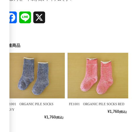
Facebook
Line
X
関連商品
FE1001 ORGANIC PILE SOCKS
FE1001 ORGANIC PILE SOCKS RED
NAVY
¥1,760
(税込)
¥1,760
(税込)