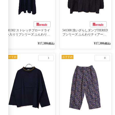
541302 ストレッチブロードライ
541308 洗いざらしダンプTIERED
ン入りリブシリーズ ふんわりス
ブシリーズ ふんわりティアード
リーブ袖口ライン入りリブワンピ
2WAYブラウス 99ブラック/クロ
ース 79ネイビー
¥17,380
¥17,380
(税込)
(税込)
おすすめ
おすすめ
1
0