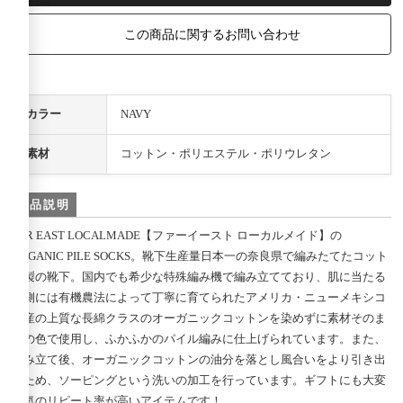
この商品に関するお問い合わせ
カラー
NAVY
素材
コットン・ポリエステル・ポリウレタン
商品説明
FAR EAST LOCALMADE【ファーイースト ローカルメイド】の
ORGANIC PILE SOCKS。靴下生産量日本一の奈良県で編みたてたコット
ン製の靴下。国内でも希少な特殊編み機で編み立てており、肌に当たる
内側には有機農法によって丁寧に育てられたアメリカ・ニューメキシコ
州産の上質な長綿クラスのオーガニックコットンを染めずに素材そのま
まの色で使用し、ふかふかのパイル編みに仕上げられています。また、
編み立て後、オーガニックコットンの油分を落とし風合いをより引き出
すため、ソーピングという洗いの加工を行っています。ギフトにも大変
人気のリピート率が高いアイテムです！