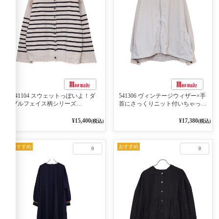
541104 スウェットっぽいよ！ダ
541306 ヴィンテージウィザー×手
ブルフェイス柄シリーズ
首にさっくりニット付いちゃった
BORDER 裏の配色が決めて
リブシリーズ バンドカラージャ
2WAY プルオーバー 101オフベー
ケット 02オフベージュ
¥15,400
¥17,380
(税込)
(税込)
ジュ×ネイビー／レッド
おすすめ
おすすめ
0
0