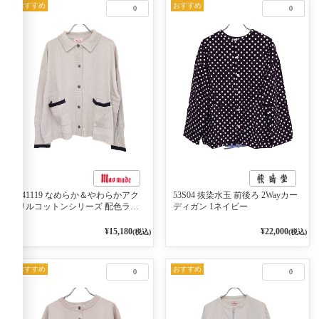
おすすめ
おすすめ
0
0
541119 なめらか＆やわらかアク
53S04 抜染水玉 前後ろ 2Wayカー
リルコットンシリーズ 配色ライ
ディガン 1ネイビー
ンがアクセント ポロカーディガ
ン 10ベージュ×ネイビー
¥15,180
¥22,000
(税込)
(税込)
おすすめ
おすすめ
0
0