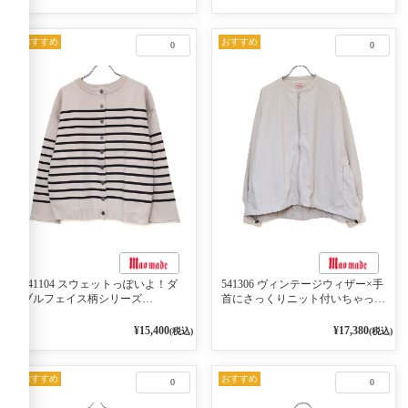
おすすめ
おすすめ
0
0
541104 スウェットっぽいよ！ダ
541306 ヴィンテージウィザー×手
ブルフェイス柄シリーズ
首にさっくりニット付いちゃった
BORDER 裏の配色が決めて
リブシリーズ バンドカラージャ
2WAY プルオーバー 101オフベー
ケット 02オフベージュ
¥15,400
¥17,380
(税込)
(税込)
ジュ×ネイビー／レッド
おすすめ
おすすめ
0
0