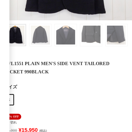
NVL1551 PLAIN MEN'S SIDE VENT TAILORED
JACKET 990BLACK
サイズ
S
50% OFF
売り切れ
¥15,950
¥31,900
(税込)