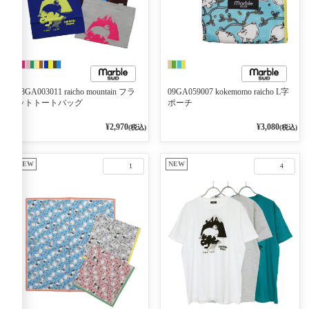
08GA003011 raicho mountain フラ
09GA059007 kokemomo raicho L字
ットトートバッグ
ポーチ
¥2,970
¥3,080
(税込)
(税込)
NEW
NEW
1
4