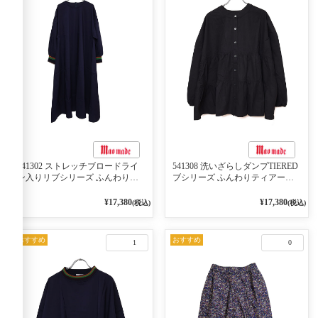
541302 ストレッチブロードライ
541308 洗いざらしダンプTIERED
ン入りリブシリーズ ふんわりス
ブシリーズ ふんわりティアード
リーブ袖口ライン入りリブワンピ
2WAYブラウス 99ブラック/クロ
ース 79ネイビー
¥17,380
¥17,380
(税込)
(税込)
おすすめ
おすすめ
1
0