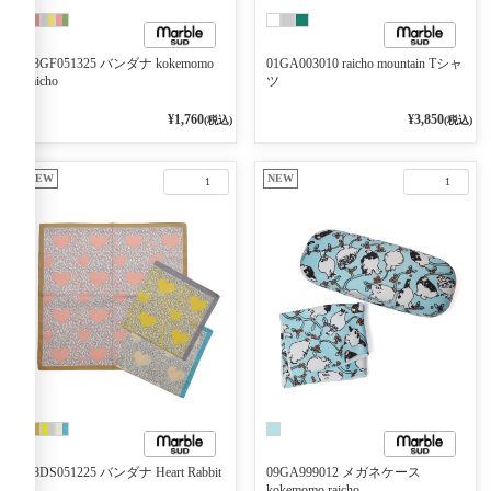
08GF051325 バンダナ kokemomo
01GA003010 raicho mountain Tシャ
raicho
ツ
¥1,760
¥3,850
(税込)
(税込)
NEW
NEW
1
1
08DS051225 バンダナ Heart Rabbit
09GA999012 メガネケース
kokemomo raicho