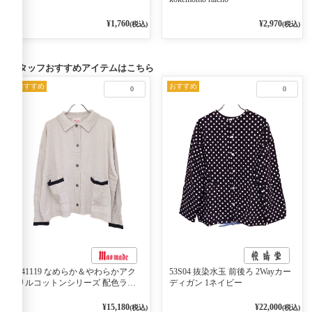
¥1,760
¥2,970
(税込)
(税込)
スタッフおすすめアイテムはこちら
おすすめ
おすすめ
0
0
541119 なめらか＆やわらかアク
53S04 抜染水玉 前後ろ 2Wayカー
リルコットンシリーズ 配色ライ
ディガン 1ネイビー
ンがアクセント ポロカーディガ
ン 10ベージュ×ネイビー
¥15,180
¥22,000
(税込)
(税込)