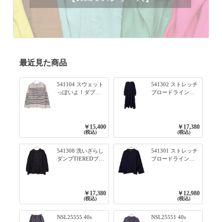
最近見た商品
541104 スウェット
541302 ストレッチ
っぽいよ！ダブル
ブロードライン入
フェイス柄シリー
りリブシリーズ ふ
ズ BORDER 裏の配
んわりスリーブ袖
色が決めて 2WAY
口ライン入りリブ
プルオーバー 101オ
ワンピース 79ネイ
￥15,400
￥17,380
フベージュ×ネイビ
ビー
(税込)
(税込)
ー／レッド
541308 洗いざらし
541301 ストレッチ
ダンプTIEREDブシ
ブロードライン入
リーズ ふんわりテ
りリブシリーズ ロ
ィアード2WAYブラ
ンTのように着れる
ウス 99ブラック/ク
ネックライン入り
ロ
リブプルオーバー
￥17,380
￥12,980
79ネイビー
(税込)
(税込)
NSL25555 40s
NSL25551 40s