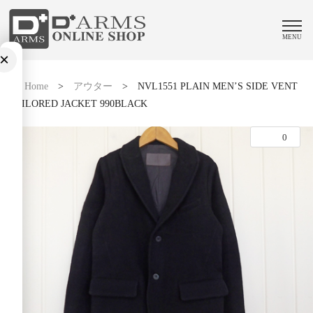
MENU
×
Home
>
アウター
>
NVL1551 PLAIN MEN’S SIDE VENT
TAILORED JACKET 990BLACK
0