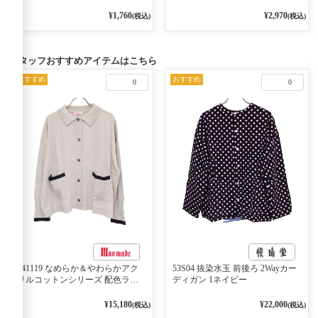
¥1,760
¥2,970
(税込)
(税込)
スタッフおすすめアイテムはこちら
おすすめ
おすすめ
0
0
541119 なめらか＆やわらかアク
53S04 抜染水玉 前後ろ 2Wayカー
リルコットンシリーズ 配色ライ
ディガン 1ネイビー
ンがアクセント ポロカーディガ
ン 10ベージュ×ネイビー
¥15,180
¥22,000
(税込)
(税込)