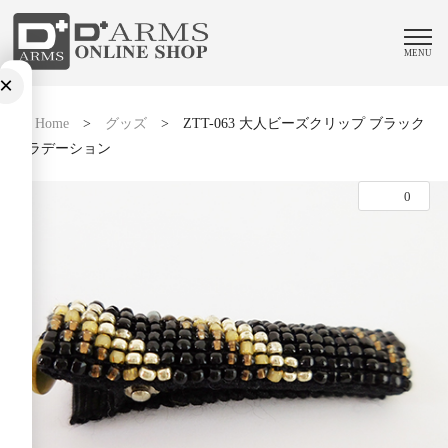
MENU
×
Home
>
グッズ
>
ZTT-063 大人ビーズクリップ ブラック
グラデーション
0