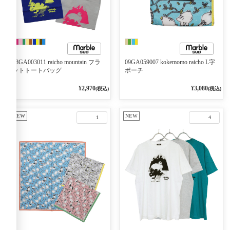
08GA003011 raicho mountain フラ
09GA059007 kokemomo raicho L字
ットトートバッグ
ポーチ
¥2,970
¥3,080
(税込)
(税込)
NEW
NEW
1
4