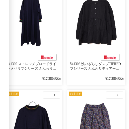
541302 ストレッチブロードライ
541308 洗いざらしダンプTIERED
ン入りリブシリーズ ふんわりス
ブシリーズ ふんわりティアード
リーブ袖口ライン入りリブワンピ
2WAYブラウス 99ブラック/クロ
ース 79ネイビー
¥17,380
¥17,380
(税込)
(税込)
おすすめ
おすすめ
1
0