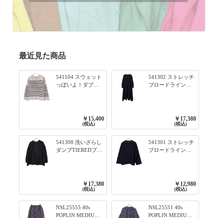
最近見た商品
541104 スウェット
541302 ストレッチ
っぽいよ！ダブル
ブロードライン入
フェイス柄シリー
りリブシリーズ ふ
ズ BORDER 裏の配
んわりスリーブ袖
色が決めて 2WAY
口ライン入りリブ
プルオーバー 101オ
ワンピース 79ネイ
￥15,400
￥17,380
フベージュ×ネイビ
ビー
(税込)
(税込)
ー／レッド
541308 洗いざらし
541301 ストレッチ
ダンプTIEREDブシ
ブロードライン入
リーズ ふんわりテ
りリブシリーズ ロ
ィアード2WAYブラ
ンTのように着れる
ウス 99ブラック/ク
ネックライン入り
ロ
リブプルオーバー
￥17,380
￥12,980
79ネイビー
(税込)
(税込)
NSL25555 40s
NSL25551 40s
POPLIN MEDIUM
POPLIN MEDIUM