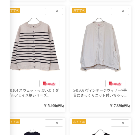
おすすめ
おすすめ
0
0
541104 スウェットっぽいよ！ダ
541306 ヴィンテージウィザー×手
ブルフェイス柄シリーズ
首にさっくりニット付いちゃった
BORDER 裏の配色が決めて
リブシリーズ バンドカラージャ
2WAY プルオーバー 101オフベー
ケット 02オフベージュ
¥15,400
¥17,380
(税込)
(税込)
ジュ×ネイビー／レッド
おすすめ
おすすめ
0
0