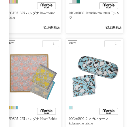
08GF051325 バンダナ kokemomo
01GA003010 raicho mountain Tシャ
raicho
ツ
¥1,760
¥3,850
(税込)
(税込)
NEW
NEW
1
1
08DS051225 バンダナ Heart Rabbit
09GA999012 メガネケース
kokemomo raicho